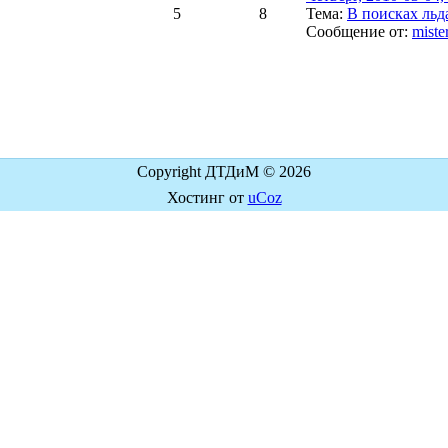
5
8
Тема:
В поисках льд
Сообщение от:
miste
Copyright ДТДиМ © 2026
Хостинг от
uCoz