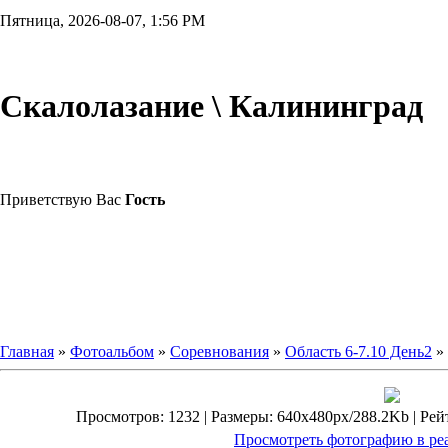
Пятница, 2026-08-07, 1:56 PM
Скалолазание \ Калининград
Приветствую Вас
Гость
Главная
»
Фотоальбом
»
Соревнования
»
Область 6-7.10 День2
»
Просмотров: 1232 | Размеры: 640x480px/288.2Kb | Рейти
Просмотреть фотографию в ре