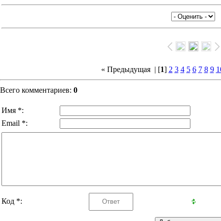
« Предыдущая
| [
1
]
2
3
4
5
6
7
8
9
1
Всего комментариев:
0
Имя *:
Email *:
Код *: